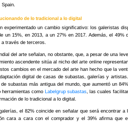
 Spain.
ionando de lo tradicional a lo digital
n experimentado un cambio significativo: los galeristas di
de un 15%, en 2013, a un
27%
en 2017. Además, el 49% de
 a través de terceros.
dial del arte señalan, no obstante, que, a pesar de una lev
imiento ascendente sitúa al nicho del arte online representa
 Estos cambios en el mercado del arte han hecho que la vent
adaptación digital de casas de subastas, galerías y artista
sa de subastas más antigua del mundo, que aumentó un 84%
go herramientas como
Labelgrup subastas
, las cuales facilit
ación de lo tradicional a lo digital.
 galerías, el 82% coincide en señalar que será encontrar a
ón cara a cara con el comprador y el 39% afirma que el