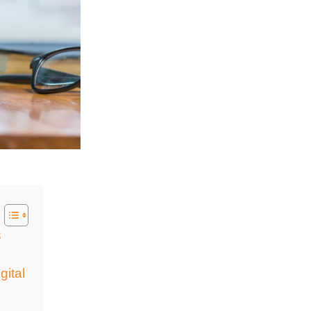
8
gital