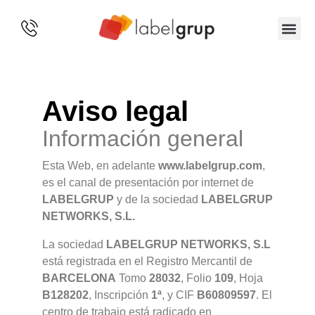
SOBRE 
Aviso legal
Información general
Esta Web, en adelante
www.labelgrup.com
,
es el canal de presentación por internet de
LABELGRUP
y de la sociedad
LABELGRUP
NETWORKS, S.L.
La sociedad
LABELGRUP NETWORKS, S.L
está registrada en el Registro Mercantil de
BARCELONA
Tomo
28032
, Folio
109
, Hoja
B128202
, Inscripción
1ª
, y CIF
B60809597
. El
centro de trabajo está radicado en