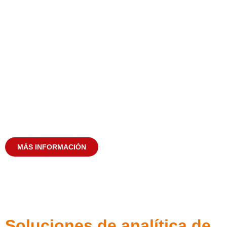
Nuestro enfoque
Trabajamos contigo para entender las necesidades
de tu negocio y desarrollar soluciones de analítica de
datos que te permitan tomar decisiones más rápidas
y acertadas. Utilizamos las mejores herramientas del
mercado para asegurar resultados medibles y
escalables.
MÁS INFORMACIÓN
Soluciones de analítica de