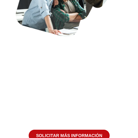
Evoluciona con el
outsourcing
tecnológico de
Labelgrup
Externalizar tu tecnología nunca fue tan sencillo.
Descubre cómo nuestros servicios de
outsourcing tecnológico pueden transformar tu
negocio.
SOLICITAR MÁS INFORMACIÓN