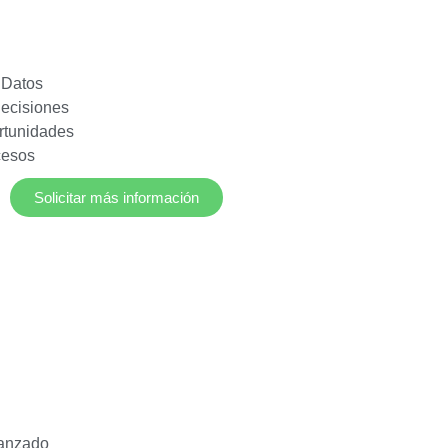
 Datos
ecisiones
ortunidades
cesos
Solicitar más información
vanzado