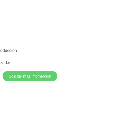
roducción
izadas
Solicitar más información