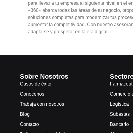
para llevar a tu empresa al siguiente nivel en el e
«360» abarca todas las áreas de tu negocio, prop
soluciones completas para modernizar tus procesos
aumentar la competitividad. Con nuestro asesora
adaptarse y prosperar en la era digital.
Sobre Nosotros
Sector
Casos de éxito
Farmacéut
Conócenos
Comercio el
Trabaja con nosotros
Logística
Blog
Subastas
Contacto
Bancario