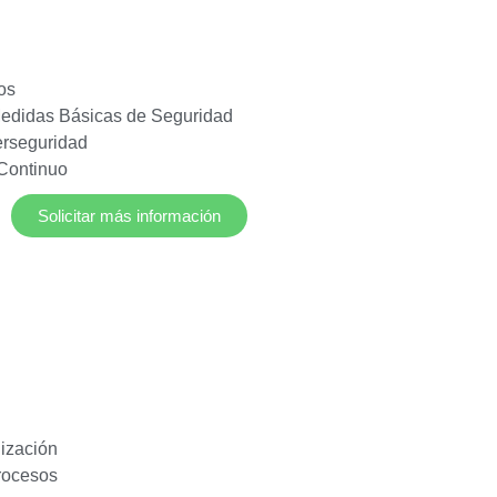
os
edidas Básicas de Seguridad
erseguridad
 Continuo
Solicitar más información
lización
rocesos