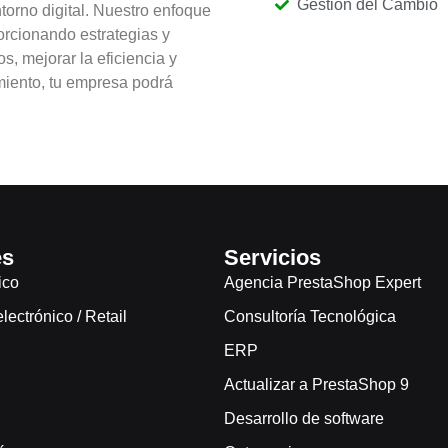
Gestión del Cambio
ntorno digital. Nuestro enfoque
orcionando estrategias y
, mejorar la eficiencia y
miento, tu empresa podrá
es
Servicios
ico
Agencia PrestaShop Expert
ectrónico / Retail
Consultoría Tecnológica
ERP
Actualizar a PrestaShop 9
Desarrollo de software