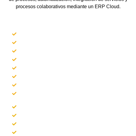
procesos colaborativos mediante un ERP Cloud.
Multiempresa y multidelegación
Compras y ventas
Contabilidad y finanzas
Stock y almacenes
Logística
Gestión avanzada del almacén SGA
Mantenimiento y reparaciones GMAO
Servicio de asistencia técnica SAT
Gestión de cobros y pagos
Gestión documental
Gestión de proyectos
Gestión de contratos