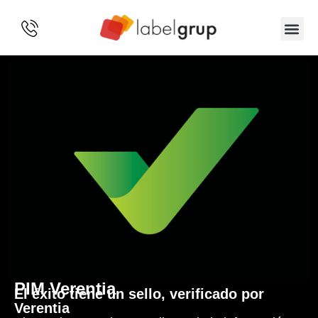
SOBRE 
PIM Verentia
El éxito tiene un sello, verificado por
Verentia