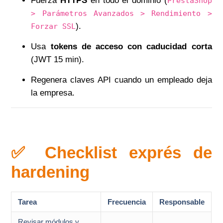
Fuerza
HTTPS
en todo el dominio (
PrestaShop
> Parámetros Avanzados > Rendimiento >
).
Forzar SSL
Usa
tokens de acceso con caducidad corta
(JWT 15 min).
Regenera claves API cuando un empleado deja
la empresa.
✅ Checklist exprés de
hardening
Tarea
Frecuencia
Responsable
Revisar módulos y