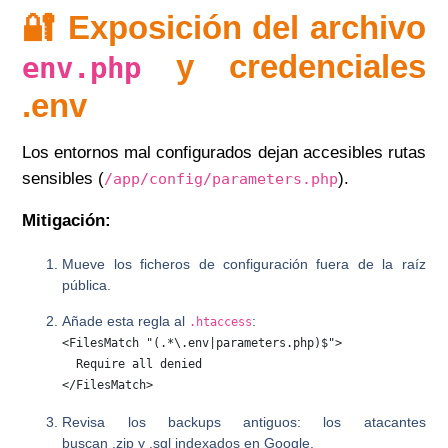
🔐 Exposición del archivo
y credenciales
env.php
.env
Los entornos mal configurados dejan accesibles rutas
sensibles (
).
/app/config/parameters.php
Mitigación:
Mueve los ficheros de configuración fuera de la raíz
pública.
Añade esta regla al
:
.htaccess
<FilesMatch "(.*\.env|parameters.php)$">

  Require all denied

</FilesMatch>
Revisa los backups antiguos: los atacantes
buscan .zip y .sql indexados en Google.