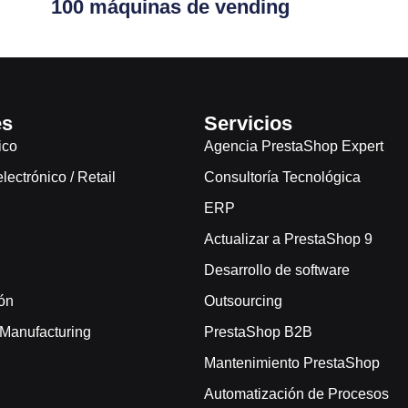
100 máquinas de vending
es
Servicios
ico
Agencia PrestaShop Expert
ectrónico / Retail
Consultoría Tecnológica
ERP
Actualizar a PrestaShop 9
Desarrollo de software
ón
Outsourcing
/ Manufacturing
PrestaShop B2B
Mantenimiento PrestaShop
Automatización de Procesos