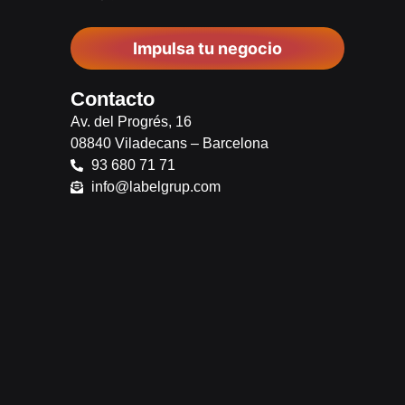
Impulsa tu negocio
Contacto
Av. del Progrés, 16
08840 Viladecans – Barcelona
93 680 71 71
info@labelgrup.com